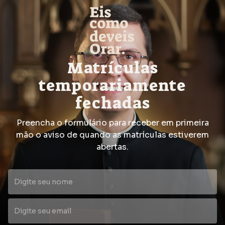
Matrículas
temporariamente
fechadas
Preencha o formulário para receber em primeira
mão o aviso de quando as matrículas estiverem
abertas.