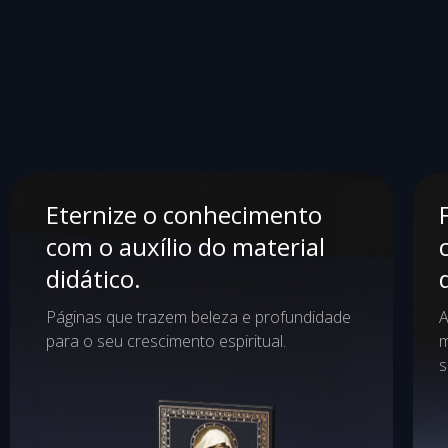
Eternize o conhecimento
com o auxílio do material
didático.
Páginas que trazem beleza e profundidade
A
para o seu crescimento espiritual.
m
s