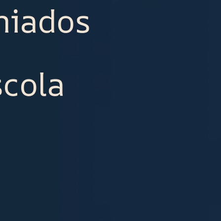
miados
scola